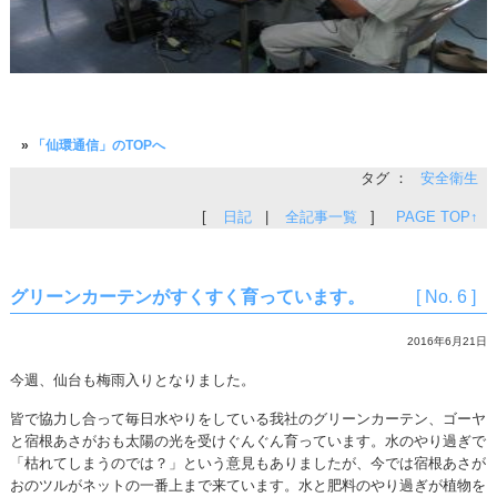
»
「仙環通信」のTOPへ
タグ ：
安全衛生
[
日記
|
全記事一覧
]
PAGE TOP↑
グリーンカーテンがすくすく育っています。
[ No. 6 ]
2016年6月21日
今週、仙台も梅雨入りとなりました。
皆で協力し合って毎日水やりをしている我社のグリーンカーテン、ゴーヤ
と宿根あさがおも太陽の光を受けぐんぐん育っています。水のやり過ぎで
「枯れてしまうのでは？」という意見もありましたが、今では宿根あさが
おのツルがネットの一番上まで来ています。水と肥料のやり過ぎが植物を