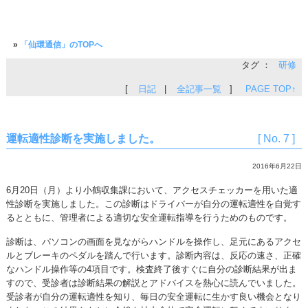
»
「仙環通信」のTOPへ
タグ ：
研修
[
日記
|
全記事一覧
]
PAGE TOP↑
運転適性診断を実施しました。
[ No. 7 ]
2016年6月22日
6月20日（月）より小鶴収集課において、アクセスチェッカーを用いた適
性診断を実施しました。この診断はドライバーが自分の運転適性を自覚す
るとともに、管理者による適切な安全運転指導を行うためのものです。
診断は、パソコンの画面を見ながらハンドルを操作し、足元にあるアクセ
ルとブレーキのペダルを踏んで行います。診断内容は、反応の速さ、正確
なハンドル操作等の4項目です。検査終了後すぐに自分の診断結果が出ま
すので、受診者は診断結果の解説とアドバイスを熱心に読んでいました。
受診者が自分の運転適性を知り、毎日の安全運転に生かす良い機会となり