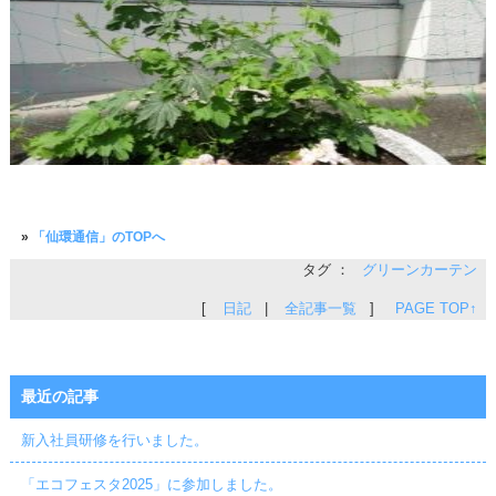
»
「仙環通信」のTOPへ
タグ ：
グリーンカーテン
[
日記
|
全記事一覧
]
PAGE TOP↑
最近の記事
新入社員研修を行いました。
「エコフェスタ2025」に参加しました。