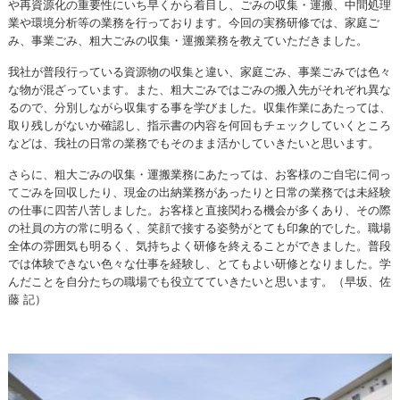
や再資源化の重要性にいち早くから着目し、ごみの収集・運搬、中間処理
業や環境分析等の業務を行っております。今回の実務研修では、家庭ご
み、事業ごみ、粗大ごみの収集・運搬業務を教えていただきました。
我社が普段行っている資源物の収集と違い、家庭ごみ、事業ごみでは色々
な物が混ざっています。また、粗大ごみではごみの搬入先がそれぞれ異な
るので、分別しながら収集する事を学びました。収集作業にあたっては、
取り残しがないか確認し、指示書の内容を何回もチェックしていくところ
などは、我社の日常の業務でもそのまま活かしていきたいと思います。
さらに、粗大ごみの収集・運搬業務にあたっては、お客様のご自宅に伺っ
てごみを回収したり、現金の出納業務があったりと日常の業務では未経験
の仕事に四苦八苦しました。お客様と直接関わる機会が多くあり、その際
の社員の方の常に明るく、笑顔で接する姿勢がとても印象的でした。職場
全体の雰囲気も明るく、気持ちよく研修を終えることができました。普段
では体験できない色々な仕事を経験し、とてもよい研修となりました。学
んだことを自分たちの職場でも役立てていきたいと思います。（早坂、佐
藤 記）