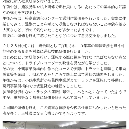
対象に新入社員研修を行いました。
午前中は、施設見学や机上研修で正社員になるにあたっての基本的な知識
や心構えを学びました。
午後からは、松森資源化センターで選別作業研修を行いました。実際に作
業してみて、選別のことを考えて収集しなければならないことや袋を破る
大変さなど、初めて気付いたことが多かったようです。
最後に、研修を終えて感じたことなどについて意見交換をしました。
２月２８日(日)には、総合職として採用され、収集車の運転業務を担う可
能性のある９名を対象に運転技能研修を行いました。
はじめにビデオ研修を行い、運転する際に気を付けなければならない点な
どについて、ドライブレコーダーの映像を見ながら学びました。
その後、小鶴事業所構内に作ったコースで実際にトラックを運転して車両
感覚等を確認し、慣れてきたところで路上に出て運転の練習をしました。
午後からは、小鶴事業所から葛岡事業所までトラックを運転して移動し、
葛岡事業所構内では坂道発進の練習をしました。
参加者は慣れないトラックの運転に緊張し、へとへとになっていたようで
すが、事故等なく無事に研修を終えられてほっとしていました。
２日間の研修を終え、この貴重な体験を今後の仕事に活かしたいと思った
者が多く、正社員になる心構えができたようです。