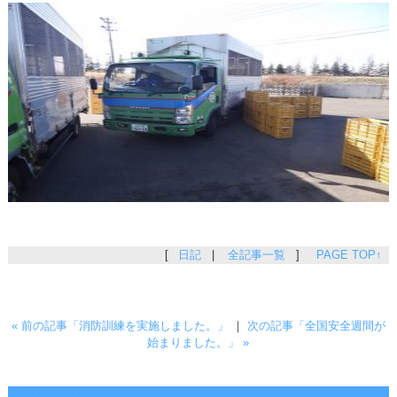
[
日記
|
全記事一覧
]
PAGE TOP↑
« 前の記事「消防訓練を実施しました。」
｜
次の記事「全国安全週間が
始まりました。」 »