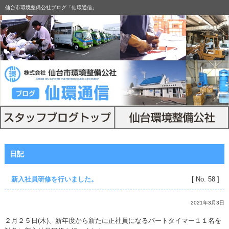
仙台市環境整備公社ブログ「仙環通信」
日記
新入社員研修を行いました。
[ No. 58 ]
2021年3月3日
２月２５日(木)、新年度から新たに正社員になるパートタイマー１１名を