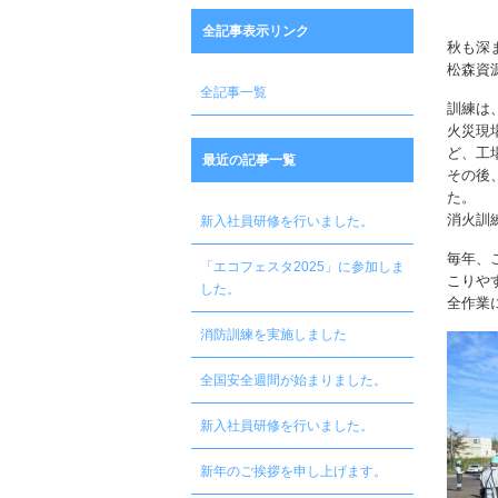
全記事表示リンク
秋も
松森資
全記事一覧
訓練
火災現
ど、
最近の記事一覧
その後
た。 
消火訓
新入社員研修を行いました。
毎年、
「エコフェスタ2025」に参加しま
こりや
した。
全作業
消防訓練を実施しました
全国安全週間が始まりました。
新入社員研修を行いました。
新年のご挨拶を申し上げます。