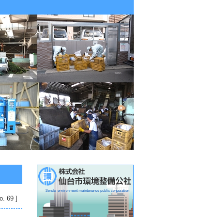
o. 69 ]