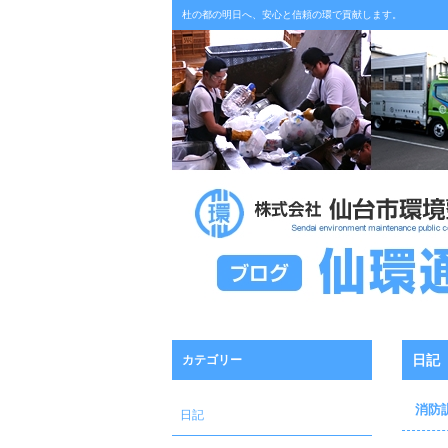
杜の都の明日へ、安心と信頼の環で貢献します。
日記
カテゴリー
消防
日記