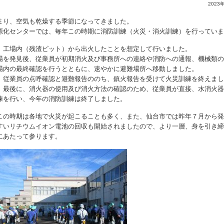
2023
深まり、空気も乾燥する季節になってきまし
源化センターでは、毎年この時期に消防訓練（火災・消火訓練）を行っていま
は、工場内（残渣ピット）から出火したことを想定して行いま
場を発見後、従業員が初期消火及び事務所への連絡や消防への通報、機械類の
工場内の最終確認を行うとともに、速やかに避難場所へ移動しま
、従業員の点呼確認と避難報告ののち、鎮火報告を受けて火災訓練を終えまし
最後に、消火器の使用及び消火方法の確認のため、従業員が直接、水消火器
練を行い、今年の消防訓練は終了しました。
この時期は各地で火災が起こることも多く、また、仙台市では昨年７月から発
すいリチウムイオン電池の回収も開始されましたので、より一層、身を引き締
にあたって参ります。