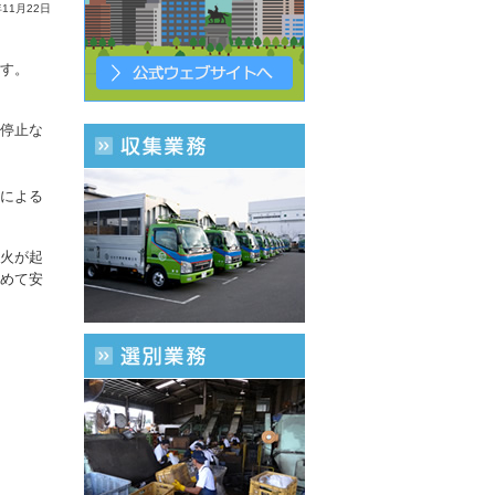
年11月22日
た。
す。
した。
停止な
した。
による
火が起
めて安