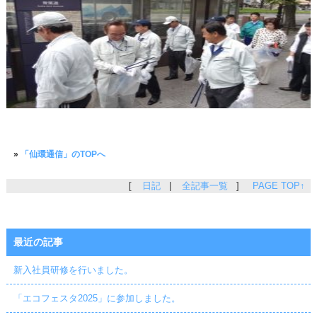
»
「仙環通信」のTOPへ
[
日記
|
全記事一覧
]
PAGE TOP↑
最近の記事
新入社員研修を行いました。
「エコフェスタ2025」に参加しました。