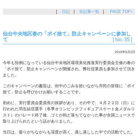
[
日記
|
全記事一覧
]
PAGE TOP↑
仙台中央地区春の「ポイ捨て」防止キャンペーンに参加し
て
[ No. 35 ]
2018年6月2日
今年も恒例になっている仙台中央地区環境美化推進実行委員会主催の春の
「ポイ捨て」防止キャンペーンが開催され、弊社従業員も参加させて頂き
ました。
このキャンペーンの趣旨は、街中のごみを拾いながら市民の皆様に「ポイ
捨て」防止を呼びかけお願いすることです。
初めに、実行委員会委員長の挨拶があり、その中で、４月２２日（日）に
行われた羽生結弦選手（冬季オリンピックフィギュアスケート金メダルリ
スト）のパレード終了後、ゴミが殆ど落ちてなかった事が全国ニュースで
取り上げられたという話がありました。
当日は、曇りがちながらも湿度が高く、蒸し蒸しした中での活動でした。