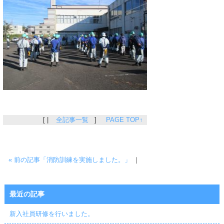
[ |
全記事一覧
]
PAGE TOP↑
« 前の記事「消防訓練を実施しました。」
｜
最近の記事
新入社員研修を行いました。