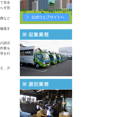
て安全
らず怠
痛など
徹底す
の訓示
作業を
等を行
え、少