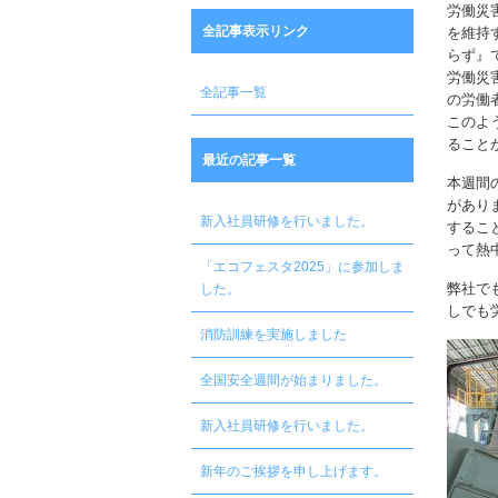
労働災
全記事表示リンク
を維持
らず』
労働災
全記事一覧
の労働
このよ
ること
最近の記事一覧
本週間
があり
新入社員研修を行いました。
するこ
って熱
「エコフェスタ2025」に参加しま
弊社で
した。
しでも
消防訓練を実施しました
全国安全週間が始まりました。
新入社員研修を行いました。
新年のご挨拶を申し上げます。