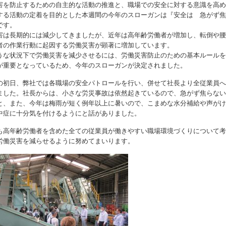
害を防止するための自主的な活動の推進と、職場での安全に対する意識を高め
する活動の定着を目的とした本週間の今年のスローガンは『安全は 急がず焦
です。
害は長期的には減少してきましたが、近年は高年齢労働者が増加し、転倒や腰
者の作業行動に起因する労働災害が顕著に増加しています。
うな状況下で労働災害を減少させるには、労働災害防止のための基本ルールを
が重要となっているため、今年のスローガンが決定されました。
の初日、弊社では各職場の安全パトロールを行い、併せて社長より全従業員へ
ました。社長からは、小さな労災事故は依然起きているので、急がず焦らない
と、また、今年は梅雨が短く例年以上に暑いので、こまめな水分補給や声がけ
中症に十分気を付けるようにと話がありました。
も高年齢労働者を含めた全ての従業員が働きやすい職場環境づくりについて考
労働災害を減らせるように努めてまいります。