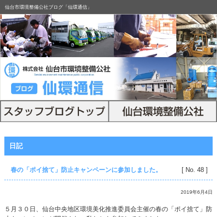
仙台市環境整備公社ブログ「仙環通信」
日記
春の「ポイ捨て」防止キャンペーンに参加しました。
[ No. 48 ]
2019年6月4日
５月３０日、仙台中央地区環境美化推進委員会主催の春の「ポイ捨て」防