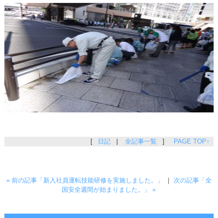
[
日記
|
全記事一覧
]
PAGE TOP↑
« 前の記事「新入社員運転技能研修を実施しました。」
｜
次の記事「全
国安全週間が始まりました。」 »