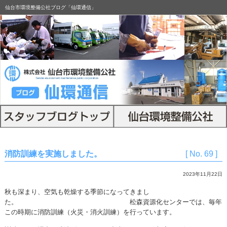
仙台市環境整備公社ブログ「仙環通信」
消防訓練を実施しました。
[ No. 69 ]
2023年11月22日
秋も深まり、空気も乾燥する季節になってきまし
た。 松森資源化センターでは、毎年
この時期に消防訓練（火災・消火訓練）を行っています。