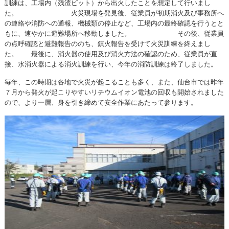
訓練は、工場内（残渣ピット）から出火したことを想定して行いまし
た。 火災現場を発見後、従業員が初期消火及び事務所へ
の連絡や消防への通報、機械類の停止など、工場内の最終確認を行うとと
もに、速やかに避難場所へ移動しました。 その後、従業員
の点呼確認と避難報告ののち、鎮火報告を受けて火災訓練を終えまし
た。 最後に、消火器の使用及び消火方法の確認のため、従業員が直
接、水消火器による消火訓練を行い、今年の消防訓練は終了しました。
毎年、この時期は各地で火災が起こることも多く、また、仙台市では昨年
７月から発火が起こりやすいリチウムイオン電池の回収も開始されました
ので、より一層、身を引き締めて安全作業にあたって参ります。