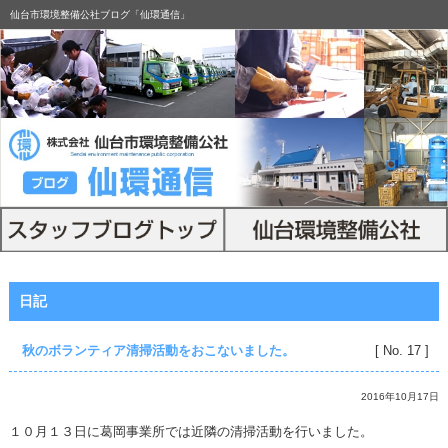
仙台市環境整備公社ブログ「仙環通信」
日記
秋のボランティア清掃活動をおこないました。
[ No. 17 ]
2016年10月17日
１０月１３日に葛岡事業所では近隣の清掃活動を行いました。